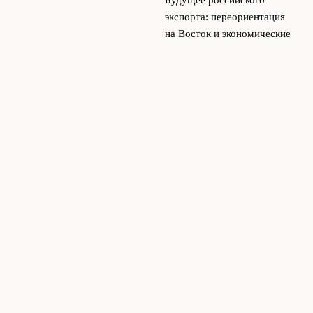
Будущее российского
экспорта: переориентация
на Восток и экономические
последствия
21 марта, 2026
© 2026 RUB-24 Блог
Финансы и экономика
News
Бизнес Новости
Инвестиции
Курс Валют
Финансовый Анализ
Экономика