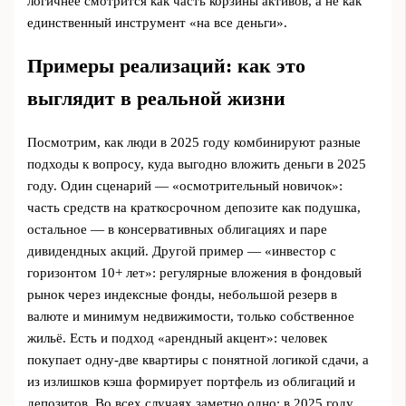
логичнее смотрится как часть корзины активов, а не как
единственный инструмент «на все деньги».
Примеры реализаций: как это
выглядит в реальной жизни
Посмотрим, как люди в 2025 году комбинируют разные
подходы к вопросу, куда выгодно вложить деньги в 2025
году. Один сценарий — «осмотрительный новичок»:
часть средств на краткосрочном депозите как подушка,
остальное — в консервативных облигациях и паре
дивидендных акций. Другой пример — «инвестор с
горизонтом 10+ лет»: регулярные вложения в фондовый
рынок через индексные фонды, небольшой резерв в
валюте и минимум недвижимости, только собственное
жильё. Есть и подход «арендный акцент»: человек
покупает одну-две квартиры с понятной логикой сдачи, а
из излишков кэша формирует портфель из облигаций и
депозитов. Во всех случаях заметно одно: в 2025 году