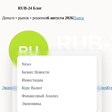
RUB-24 Блог
Skip
Деньги • рынок • решения
6 августа 2026
Поиск
to
content
News
Бизнес Новости
Инвестиции
Экономика
Инвестиции
Бизнес Новости
Финансовый Анализ
Ку
Курс Валют
Финансовый Анализ
Экономика