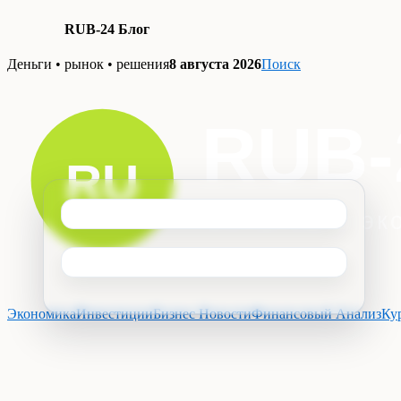
RUB-24 Блог
Skip
Деньги • рынок • решения
8 августа 2026
Поиск
to
content
Экономика
Инвестиции
Бизнес Новости
Финансовый Анализ
Ку