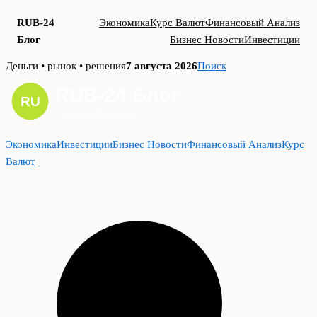
RUB-24
Экономика
Курс Валют
Финансовый Анализ
Блог
Бизнес Новости
Инвестиции
Skip
Деньги • рынок • решения
7 августа 2026
Поиск
to
content
Экономика
Инвестиции
Бизнес Новости
Финансовый Анализ
Курс
Валют