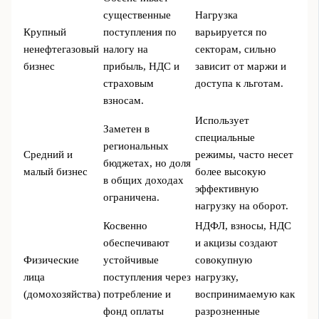
существенные
Нагрузка
Крупный
поступления по
варьируется по
ненефтегазовый
налогу на
секторам, сильно
бизнес
прибыль, НДС и
зависит от маржи и
страховым
доступа к льготам.
взносам.
Использует
Заметен в
специальные
региональных
Средний и
режимы, часто несет
бюджетах, но доля
малый бизнес
более высокую
в общих доходах
эффективную
ограничена.
нагрузку на оборот.
Косвенно
НДФЛ, взносы, НДС
обеспечивают
и акцизы создают
Физические
устойчивые
совокупную
лица
поступления через
нагрузку,
(домохозяйства)
потребление и
воспринимаемую как
фонд оплаты
разрозненные