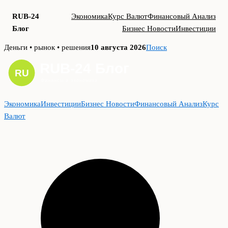
RUB-24
Экономика
Курс Валют
Финансовый Анализ
Блог
Бизнес Новости
Инвестиции
Skip
Деньги • рынок • решения
10 августа 2026
Поиск
to
content
Экономика
Инвестиции
Бизнес Новости
Финансовый Анализ
Курс
Валют