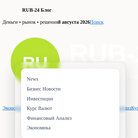
RUB-24 Блог
Skip
Деньги • рынок • решения
8 августа 2026
Поиск
to
content
News
Бизнес Новости
Инвестиции
Экономика
Инвестиции
Бизнес Новости
Финансовый Анализ
Ку
Курс Валют
Финансовый Анализ
Экономика