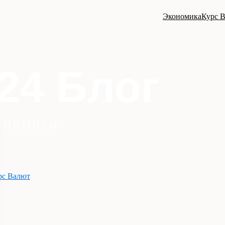
Экономика
Курс 
рс Валют