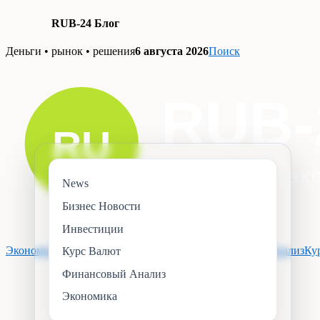
RUB-24 Блог
Skip
Деньги • рынок • решения
6 августа 2026
Поиск
to
content
News
Бизнес Новости
Инвестиции
Экономика
Инвестиции
Бизнес Новости
Финансовый Анализ
Ку
Курс Валют
Финансовый Анализ
Экономика