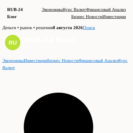
RUB-24
Экономика
Курс Валют
Финансовый Анализ
Блог
Бизнес Новости
Инвестиции
Skip
Деньги • рынок • решения
8 августа 2026
Поиск
to
content
Экономика
Инвестиции
Бизнес Новости
Финансовый Анализ
Курс
Валют