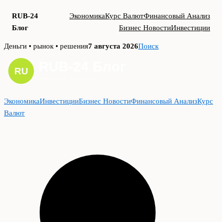
RUB-24
Экономика
Курс Валют
Финансовый Анализ
Блог
Бизнес Новости
Инвестиции
Skip
Деньги • рынок • решения
7 августа 2026
Поиск
to
content
Экономика
Инвестиции
Бизнес Новости
Финансовый Анализ
Курс
Валют